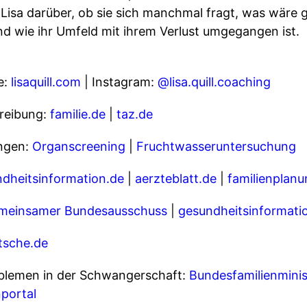
Lisa darüber, ob sie sich manchmal fragt, was wäre 
d wie ihr Umfeld mit ihrem Verlust umgegangen ist.
e:
lisaquill.com
| Instagram:
@lisa.quill.coaching
treibung:
familie.de
|
taz.de
ngen:
Organscreening
|
Fruchtwasseruntersuchung
dheitsinformation.de
|
aerzteblatt.de
|
familienplanu
meinsamer Bundesausschuss
|
gesundheitsinformati
tsche.de
oblemen in der Schwangerschaft:
Bundesfamilienmini
nportal