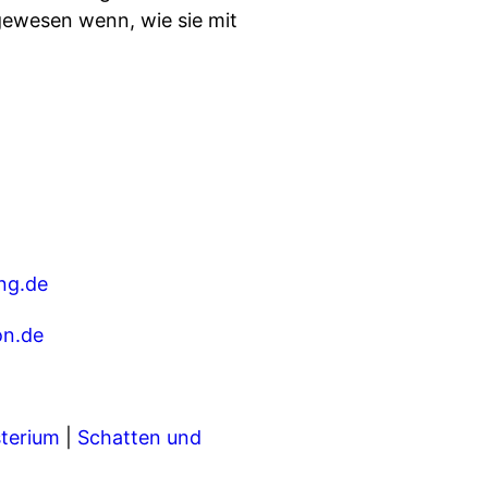
gewesen wenn, wie sie mit
ng.de
on.de
sterium
|
Schatten und